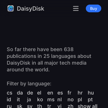
DaisyDisk
Buy
So far there have been 638
publications in 25 languages about
DaisyDisk in all major tech media
around the world.
Filter by language:
cs
da
de
el
en
es
fr
hr
hu
id
it
ja
ko
ms
nl
no
pl
pt
ru
sk
sv
th
tr
vi
zh
show all