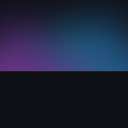
Home
Media reviews
Japanese
Links
Support
Our store
User guide